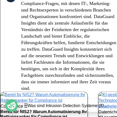
Compliance-Fragen, mit denen IT-, Marketing-
und Rechtsexperten in verschiedenen Branchen
und Organisationen konfrontiert sind. DataGuard
Insights dient als zentrale Anlaufstelle für das
Verständnis der Feinheiten der regulatorischen
Landschaft und bietet Einblicke, die
Führungskräften helfen, fundierte Entscheidungen
zu treffen. DataGuard Insights konzentriert sich
auf die neuesten Trends und Entwicklungen und
liefert Fachleuten die Informationen, die sie
benötigen, um sich in der Komplexität ihres
Fachgebiets zurechtzufinden und sicherzustellen,
dass sie immer informiert und ihrer Zeit voraus
sind.
Table of Contents
Was sind Intrusion Detection Systeme (IDS)?
Compliance
Key Takeaways
Bereit für NIS2? Warum Automatisierung Ihr
Datensch
Rettungsanker für Compliance ist