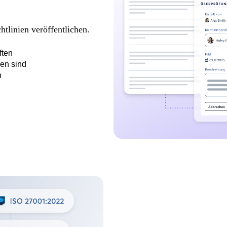
htlinien veröffentlichen.
ften
ben sind
n
ente Zuordnung zu F