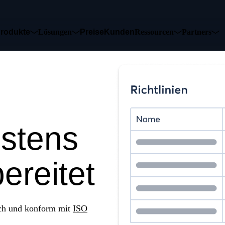
rodukte
Lösungen
Preise
Kunden
Ressourcen
Partners
&
stens
ereitet
fach und konform mit
ISO