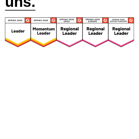
uns.
Security
Compliance
Security Features
Compliance Features
Frameworks & Richtlinien
Daten-Mapping & VVT
Asset-Management
Betroffenenanfragen
Vendor Management
Risikomanagement für
Integriertes
Drittanbieter
Risikomanagement
Sicherheitsvorfälle und
Maßnahmen
Datenpannen