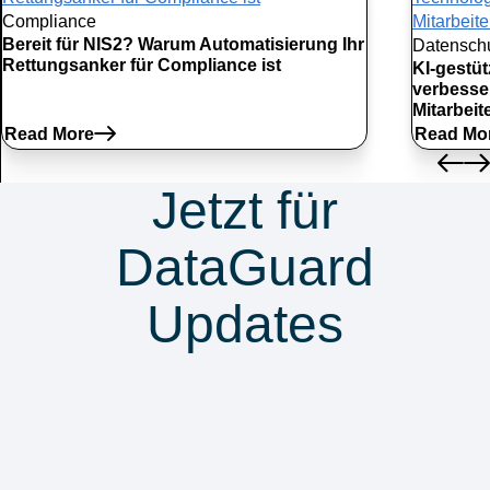
Compliance
Bereit für NIS2? Warum Automatisierung Ihr
Datensch
Rettungsanker für Compliance ist
KI-gestü
verbesse
Mitarbei
Read More
Read Mo
Jetzt für
DataGuard
Updates
anmelden &
nichts verpassen