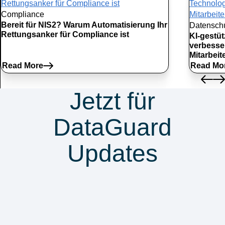
Compliance
Bereit für NIS2? Warum Automatisierung Ihr
Datensch
Rettungsanker für Compliance ist
KI-gestü
verbesse
Mitarbei
Read More
Read Mo
Jetzt für
DataGuard
Updates
anmelden &
nichts verpassen