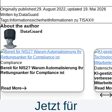
Originally published:
29. August 2022
,
updated
19. Mai 2026
Written by:
DataGuard
Tags:
Informationssicherheit
Informationen zu TISAX®
About the author
DataGuard
Compliance
Bereit für NIS2? Warum Automatisierung Ihr
Datensch
Rettungsanker für Compliance ist
KI-gestü
verbesse
Mitarbei
Read More
Read Mo
Jetzt für