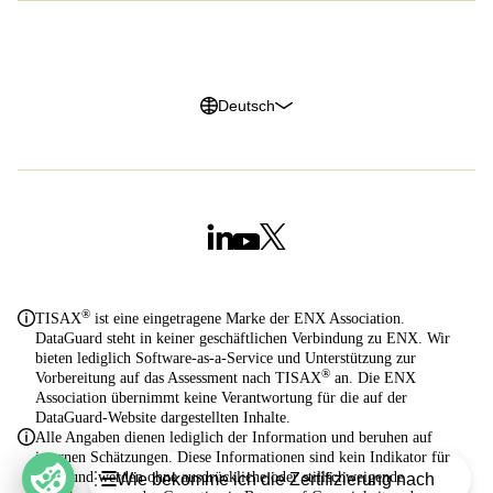
Datenschutzerklärung
Impressum
Cookie Richtlinien
Trust Center
Deutsch
®
TISAX
ist eine eingetragene Marke der ENX Association.
DataGuard steht in keiner geschäftlichen Verbindung zu ENX. Wir
bieten lediglich Software-as-a-Service und Unterstützung zur
®
Vorbereitung auf das Assessment nach TISAX
an. Die ENX
Association übernimmt keine Verantwortung für die auf der
DataGuard-Website dargestellten Inhalte.
Alle Angaben dienen lediglich der Information und beruhen auf
internen Schätzungen. Diese Informationen sind kein Indikator für
Table of Contents
KPIs und werden ohne ausdrückliche oder stillschweigende
Wie bekomme ich die Zertifizierung nach