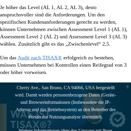
Je höher das Level (AL 1, AL 2, AL 3), desto
anspruchsvoller sind die Anforderungen. Um den
spezifischen Kundenanforderungen gerecht zu werden,
können Unternehmen zwischen Assessment Level 1 (AL 1),
Assessment Level 2 (AL 2) und Assessment Level 3 (AL 3)
wählen. Zusätzlich gibt es das „Zwischenlevel“ 2,5.
Um das
Audit nach TISAX®
erfolgreich zu bestehen,
müssen Unternehmen bei Kontrollen einen Reifegrad von 3
Um das gewünschte Video abspielen zu können,
oder höher vorweisen.
erklären Sie sich damit einverstanden, dass eine
Verbindung zu den Servern von YouTube, LLC, 901
Cherry Ave., San Bruno, CA 94066, USA hergestellt
wird. Damit werden personenbezogene Daten (
Geräte-
und Browserinformationen (Insbesondere die IP-
Adresse und das Betriebssystem)
an den Betreiber des
Portals zur Nutzungsanalyse übermittelt.
Weitere Informationen über den Umgang mit Ihren