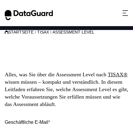
STARTSEITE
TISAX
ASSESSMENT LEVEL
Assessment Level nach
TISAX®
A
lles, was Sie über die Assessment Level nach
TISAX®
wissen müssen
–
kompakt und verständlich
.
In diesem
Leitfaden
erfahren Sie
, welche Assessment Level es gibt,
welche Voraussetzungen Sie erfülle
n müssen
und
wi
e
das Assessment abläuft
.
Geschäftliche E-Mail
*