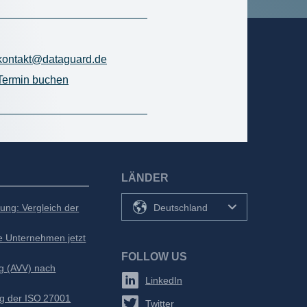
kontakt@dataguard.de
Termin buchen
LÄNDER
ung: Vergleich der
Deutschland
e Unternehmen jetzt
FOLLOW US
ag (AVV) nach
LinkedIn
g der ISO 27001
Twitter