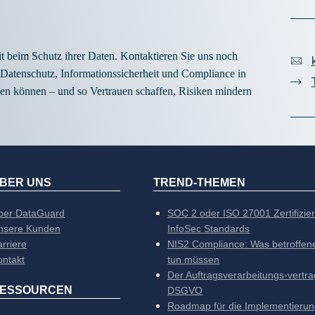
 beim Schutz ihrer Daten. Kontaktieren Sie uns noch
 Datenschutz, Informationssicherheit und Compliance in
den können – und so Vertrauen schaffen, Risiken mindern
BER UNS
TREND-THEMEN
ber DataGuard
SOC 2 oder ISO 27001 Zertifizier
nsere Kunden
InfoSec Standards
rriere
NIS2 Compliance: Was betroffen
ontakt
tun müssen
Der Auftragsverarbeitungs-vertr
ESSOURCEN
DSGVO
Roadmap für die Implementierun