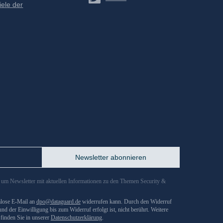
iele der
n, um Newsletter mit aktuellen Informationen zu den Themen Security &
rmlose E-Mail an
dpo@dataguard.de
widerrufen kann. Durch den Widerruf
nd der Einwilligung bis zum Widerruf erfolgt ist, nicht berührt. Weitere
finden Sie in unserer
Datenschutzerklärung
.