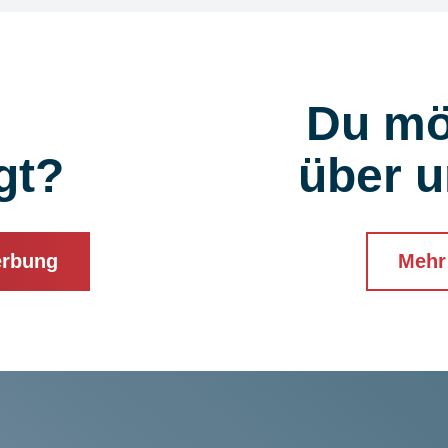
Du mö
gt?
über u
erbung
Mehr