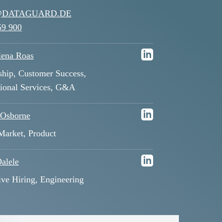
@DATAGUARD.DE
59 900
ena Roas
ship, Customer Success,
sional Services, G&A
 Osborne
Market, Product
alele
ive Hiring, Engineering