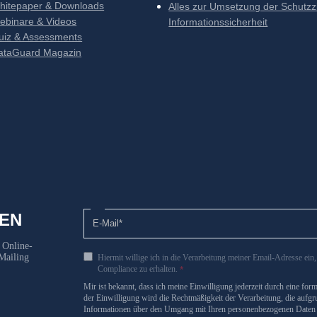
hitepaper & Downloads
Alles zur Umsetzung der Schutzz
ebinare & Videos
Informationssicherheit
uiz & Assessments
ataGuard Magazin
EN
 Online-
Mailing
Hiermit willige ich in die Verarbeitung meiner Email-Adresse ei
Compliance zu erhalten.
*
Mir ist bekannt, dass ich meine Einwilligung jederzeit durch eine fo
der Einwilligung wird die Rechtmäßigkeit der Verarbeitung, die aufgru
Informationen über den Umgang mit Ihren personenbezogenen Daten 