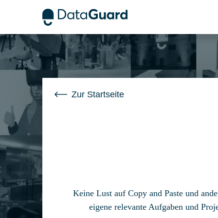
Diese Website speichert Cookies auf Ihrem Computer. Diese Cook
unserer Website interagieren. Wir verwenden diese Informationen
Analysen und Messungen zu unseren Besuchern auf dieser Websit
verwendeten Cookies finden Sie in unseren Datenschutzbestimm
Wenn Sie ablehnen, werden Ihre Informationen beim Besuch dieser 
gesetzt, um daran zu erinnern, dass Sie nicht nachverfolgt werden
Zur Startseite
Keine Lust auf Copy and Paste und ander
eigene relevante Aufgaben und Proje