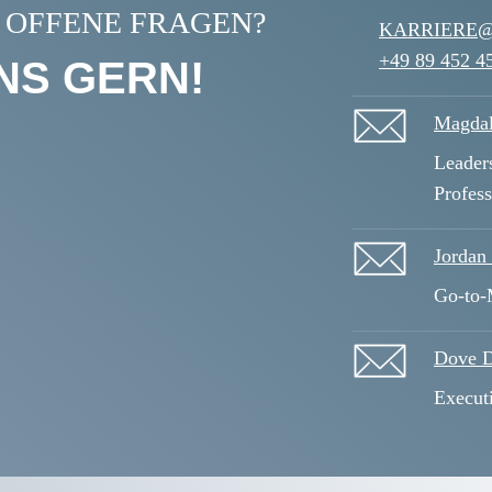
 OFFENE FRAGEN?
KARRIERE
+49 89 452 4
NS GERN!
Magdal
Leader
Profes
Jordan
Go-to-
Dove D
Execut