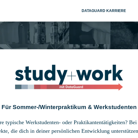
DATAGUARD KARRIERE
ies werden verwendet, um Informationen darüber zu sammeln, wie Sie m
, um Ihre Browser-Erfahrung zu verbessern und anzupassen, sowie für
e und anderen Medien. Weitere Informationen zu den von uns
ungen.
Website nicht erfasst. Ein einzelnes Cookie wird in Ihrem Browser
 möchten.
Akzeptieren
Ablehnen
Für Sommer-/Winterpraktikum & Werkstudenten
e typische Werkstudenten- oder Praktikantentätigkeiten? Be
kte, die dich in deiner persönlichen Entwicklung unterstütze