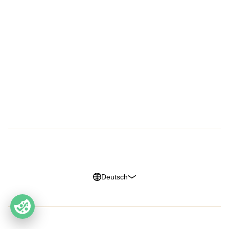
Unternehmen
Über uns
Presse
EPIC
Karriere
G2 Reviews
Datenschutzerklärung
Impressum
Cookie Richtlinien
Trust Center
Deutsch