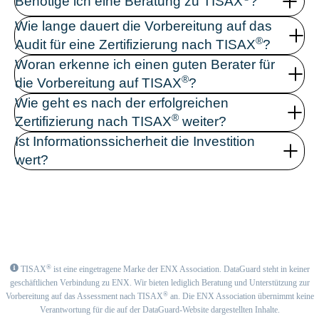
Benötige ich eine Beratung zu TISAX
?
Wie lange dauert die Vorbereitung auf das
®
Audit für eine Zertifizierung nach TISAX
?
Woran erkenne ich einen guten Berater für
®
die Vorbereitung auf TISAX
?
Wie geht es nach der erfolgreichen
®
Zertifizierung nach TISAX
weiter?
Ist Informationssicherheit die Investition
wert?
®
TISAX
ist eine eingetragene Marke der ENX Association. DataGuard steht in keiner
geschäftlichen Verbindung zu ENX. Wir bieten lediglich Beratung und Unterstützung zur
®
Vorbereitung auf das Assessment nach TISAX
an. Die ENX Association übernimmt keine
Verantwortung für die auf der DataGuard-Website dargestellten Inhalte.