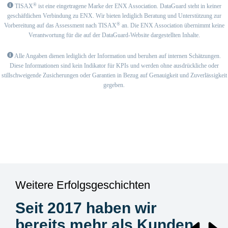
®
TISAX
ist eine eingetragene Marke der ENX Association. DataGuard steht in keiner
geschäftlichen Verbindung zu ENX. Wir bieten lediglich Beratung und Unterstützung zur
®
Vorbereitung auf das Assessment nach TISAX
an. Die ENX Association übernimmt keine
Verantwortung für die auf der DataGuard-Website dargestellten Inhalte.
Alle Angaben dienen lediglich der Information und beruhen auf internen Schätzungen.
Diese Informationen sind kein Indikator für KPIs und werden ohne ausdrückliche oder
stillschweigende Zusicherungen oder Garantien in Bezug auf Genauigkeit und Zuverlässigkeit
gegeben.
Weitere Erfolgsgeschichten
Seit 2017 haben wir
bereits mehr als
Kunden