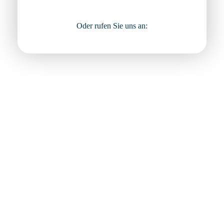
Oder rufen Sie uns an:
Unsere Informationssicherheits-Experten finden
gemeinsam mit Ihnen die Lösung, die für Ihre
Organisation am besten geeignet ist.
Vertrauen Sie nicht uns, sondern
Ihnen: