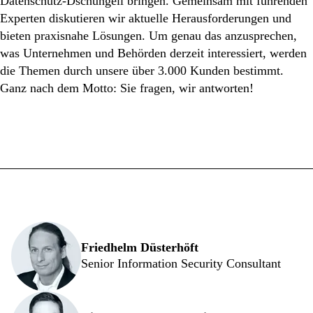
Datenschutz-Dschungell bringen. Gemeinsam mit führenden
YouTube, LLC, 901 Cherry Ave., San Bruno,
Experten diskutieren wir aktuelle Herausforderungen und
CA 94066, USA hergestellt wird. Damit
bieten praxisnahe Lösungen. Um genau das anzusprechen,
werden personenbezogene Daten (Geräte- und
was Unternehmen und Behörden derzeit interessiert, werden
Browserinformationen (Insbesondere die IP-
die Themen durch unsere über 3.000 Kunden bestimmt.
Adresse und das Betriebssystem) an den
Ganz nach dem Motto: Sie fragen, wir antworten!
Betreiber des Portals zur Nutzungsanalyse
übermittelt.
Weitere Informationen über den Umgang mit
Die Experten
Ihren personenbezogenen Daten finden Sie in
unserer
Datenschutzerklärung
.
Video abspielen
Friedhelm Düsterhöft
Senior Information Security Consultant
YouTube immer entsperren