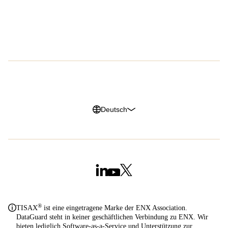
EPIC
Karriere
G2 Reviews
Datenschutzerklärung
Impressum
Cookie Richtlinien
Trust Center
Deutsch
®
TISAX
ist eine eingetragene Marke der ENX Association.
DataGuard steht in keiner geschäftlichen Verbindung zu ENX. Wir
bieten lediglich Software-as-a-Service und Unterstützung zur