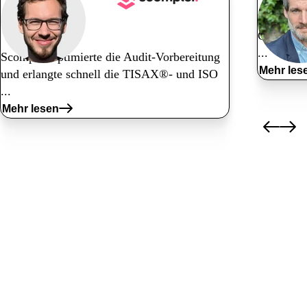
Nyaya ste
Tech
Complian
...
Scompler optimierte die Audit-Vorbereitung
Mehr les
und erlangte
schnell die TISAX®- und ISO
...
Mehr lesen