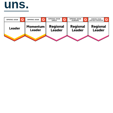
uns.
Security
Compliance
Security Features
Compliance Features
Frameworks & Richtlinien
Daten-Mapping & VVT
Asset-Management
Betroffenenanfragen
Vendor Management
Risikomanagement für
Integriertes
Drittanbieter