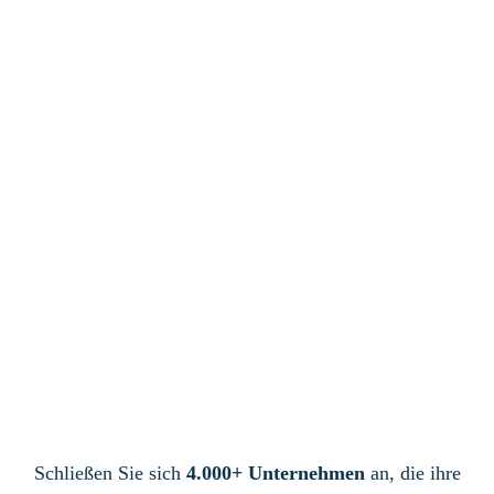
Einhaltung
der
Vorschriften
. Hier
finden
Sie
eine
Aufschlüsselung
der
wichtigsten
Daten.
Demo vereinbaren
Schließen Sie sich
4.000+ Unternehmen
an, die ihre