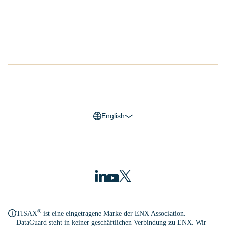
EPIC
Karriere
G2 Reviews
Datenschutzerklärung
Impressum
Cookie Richtlinien
Trust Center
English
®
TISAX
ist eine eingetragene Marke der ENX Association.
DataGuard steht in keiner geschäftlichen Verbindung zu ENX. Wir