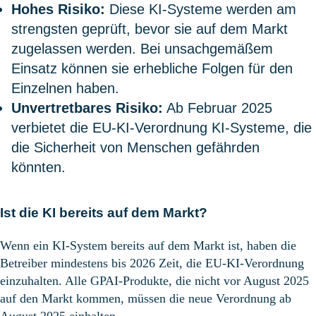
Hohes Risiko:
Diese KI-Systeme werden am
strengsten geprüft, bevor sie auf dem Markt
zugelassen werden. Bei unsachgemäßem
Einsatz können sie erhebliche Folgen für den
Einzelnen haben.
Unvertretbares Risiko:
Ab Februar 2025
verbietet die EU-KI-Verordnung KI-Systeme, die
die Sicherheit von Menschen gefährden
könnten.
Ist
die KI
bereits
auf
dem
Markt?
Wenn
ein
KI-System
bereits
auf
dem
Markt
ist
,
haben
die
Betreiber
mindestens
bis 2026 Zeit, d
ie EU-KI-
Verordnung
einzuhalten
. Alle GPAI-Produkte, die
nicht
vor
August 2025
auf den Markt
kommen
,
müssen
die
neue
Verordnung
ab
August 2025
einhalten
.