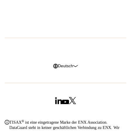
Presse
EPIC
Karriere
G2 Reviews
Datenschutzerklärung
Impressum
Cookie Richtlinien
Trust Center
Deutsch
®
TISAX
ist eine eingetragene Marke der ENX Association.
DataGuard steht in keiner geschäftlichen Verbindung zu ENX. Wir