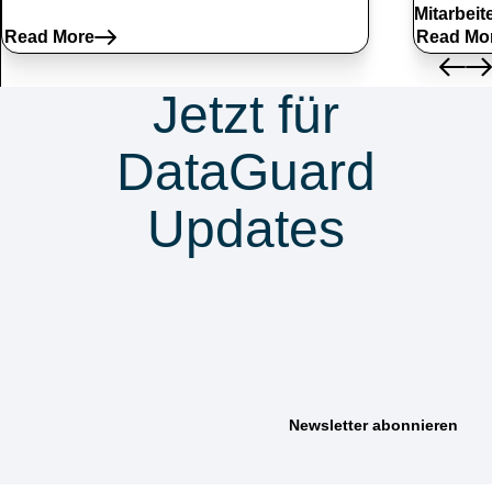
Mitarbei
Read More
Read Mo
Jetzt für
DataGuard
Updates
anmelden &
nichts verpassen