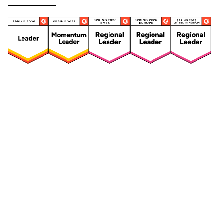
Security
Compliance
Security Features
Compliance Features
Frameworks & Richtlinien
Daten-Mapping & VVT
Asset-Management
Betroffenenanfragen
Vendor Management
Risikomanagement für
Integriertes
Drittanbieter
Risikomanagement
Sicherheitsvorfälle und
Maßnahmen
Datenpannen
Mitarbeiterschulungen &
DSFA & Risikobewertungen