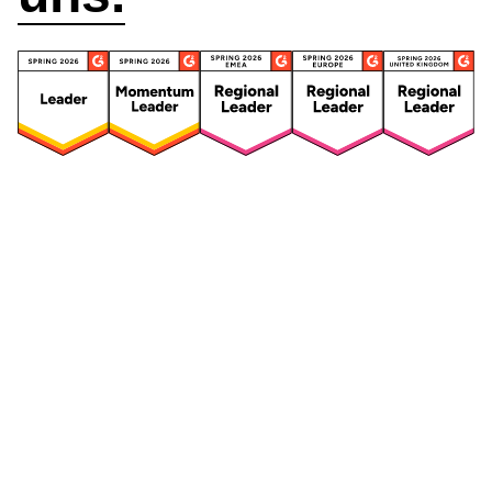
Security
Compliance
Security Features
Compliance Features
Frameworks & Richtlinien
Daten-Mapping & VVT
Asset-Management
Betroffenenanfragen
Vendor Management
Risikomanagement für
Integriertes
Drittanbieter
Risikomanagement
Sicherheitsvorfälle und
Maßnahmen
Datenpannen