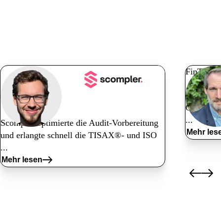
Weitere
Kundengeschicht
en
FinTech
Nyaya ste
Tech
Complian
...
Scompler optimierte die Audit-Vorbereitung
Mehr les
und erlangte
schnell die TISAX®- und ISO
...
Mehr lesen