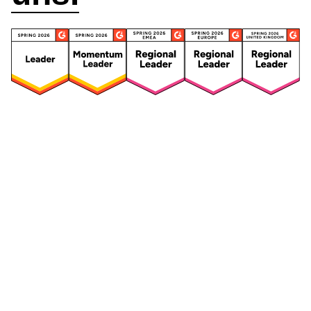
Security
Compliance
Security Features
Compliance Features
Frameworks & Richtlinien
Daten-Mapping & VVT
Asset-Management
Betroffenenanfragen
Vendor Management
Risikomanagement für
Integriertes
Drittanbieter
Risikomanagement
Sicherheitsvorfälle und
Maßnahmen
Datenpannen
Mitarbeiterschulungen &
DSFA & Risikobewertungen