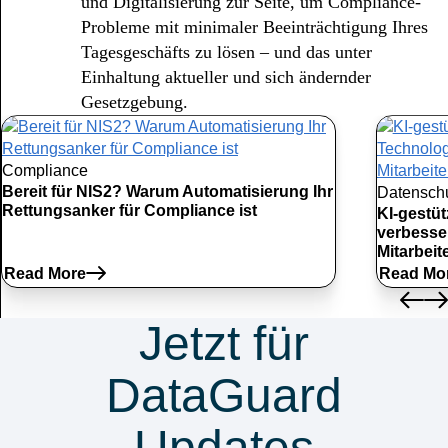
und Digitalisierung zur Seite, um Compliance-
Probleme mit minimaler Beeinträchtigung Ihres
Tagesgeschäfts zu lösen – und das unter
Einhaltung aktueller und sich ändernder
Gesetzgebung.
Compliance
Bereit für NIS2? Warum Automatisierung Ihr
Datensch
Rettungsanker für Compliance ist
KI-gestü
verbesse
Mitarbei
Read More
Read Mo
Jetzt für
DataGuard
Updates