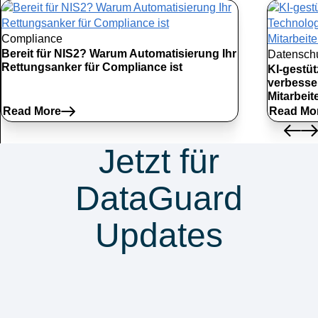
Compliance
Bereit für NIS2? Warum Automatisierung Ihr
Datensch
Rettungsanker für Compliance ist
KI-gestü
verbesse
Mitarbei
Read More
Read Mo
Jetzt für
DataGuard
Updates
anmelden &
nichts verpassen