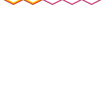
Security
Compliance
Security Features
Compliance Features
Frameworks & Richtlinien
Daten-Mapping & VVT
Asset-Management
Betroffenenanfragen
Vendor Management
Risikomanagement für
Integriertes
Drittanbieter
Risikomanagement
Sicherheitsvorfälle und
Maßnahmen
Datenpannen
Mitarbeiterschulungen &
DSFA & Risikobewertungen
Sensibilisierung
Reporting & Visualisierungen
Consent & Preference
Management
Cookie Management
Whistleblowing