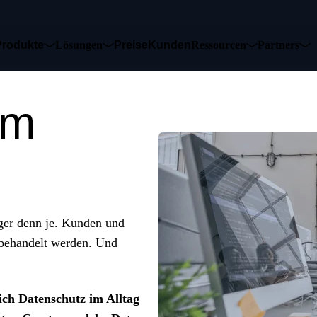
Produkte
Lösungen
Preise
Kunden
Ressourcen
Partners
im
iger denn je. Kunden und
t behandelt werden. Und
sich Datenschutz im Alltag