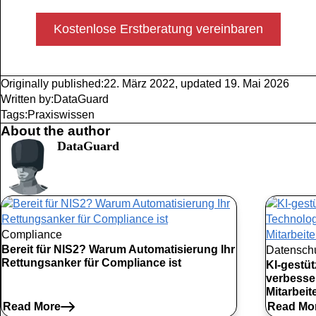
Kostenlose Erstberatung vereinbaren
Originally published:
22. März 2022
,
updated
19. Mai 2026
Written by:
DataGuard
Tags:
Praxiswissen
About the author
DataGuard
Compliance
Bereit für NIS2? Warum Automatisierung Ihr
Datensch
Rettungsanker für Compliance ist
KI-gestü
verbesse
Mitarbei
Read More
Read Mo