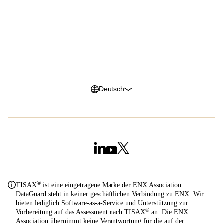
Karriere
G2 Reviews
Datenschutzerklärung
Impressum
Cookie Richtlinien
Trust Center
Deutsch
®
TISAX
ist eine eingetragene Marke der ENX Association.
DataGuard steht in keiner geschäftlichen Verbindung zu ENX. Wir
bieten lediglich Software-as-a-Service und Unterstützung zur
®
Vorbereitung auf das Assessment nach TISAX
an. Die ENX
Association übernimmt keine Verantwortung für die auf der