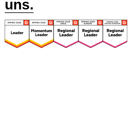
uns.
Security
Compliance
Security Features
Compliance Features
Frameworks & Richtlinien
Daten-Mapping & VVT
Asset-Management
Betroffenenanfragen
Vendor Management
Risikomanagement für
Integriertes
Drittanbieter
Risikomanagement
Sicherheitsvorfälle und