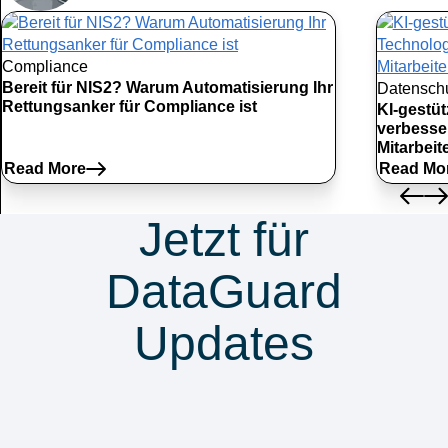
Compliance
Bereit für NIS2? Warum Automatisierung Ihr
Datensch
Rettungsanker für Compliance ist
KI-gestü
verbesse
Mitarbei
Read More
Read Mo
Jetzt für
DataGuard
Updates
anmelden &
nichts verpassen