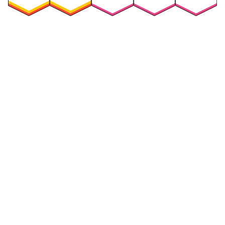
Security
Compliance
Security Features
Compliance Features
Frameworks & Richtlinien
Daten-Mapping & VVT
Asset-Management
Betroffenenanfragen
Vendor Management
Risikomanagement für
Integriertes
Drittanbieter
Risikomanagement
Sicherheitsvorfälle und
Maßnahmen
Datenpannen
Mitarbeiterschulungen &
DSFA & Risikobewertungen
Sensibilisierung
Reporting & Visualisierungen
Consent & Preference
Management
Cookie Management