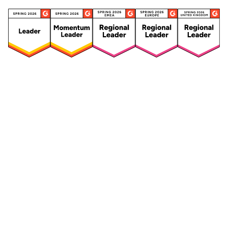
Security
Compliance
Security Features
Compliance Features
Frameworks & Richtlinien
Daten-Mapping & VVT
Asset-Management
Betroffenenanfragen
Vendor Management
Risikomanagement für
Integriertes
Drittanbieter
Risikomanagement
Sicherheitsvorfälle und
Maßnahmen
Datenpannen
Mitarbeiterschulungen &
DSFA & Risikobewertungen
Sensibilisierung
Reporting & Visualisierungen