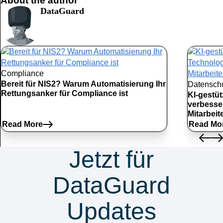
About the author
DataGuard
Compliance
Bereit für NIS2? Warum Automatisierung Ihr
Datensch
Rettungsanker für Compliance ist
KI-gestü
verbesse
Mitarbei
Read More
Read Mo
Jetzt für
DataGuard
Updates